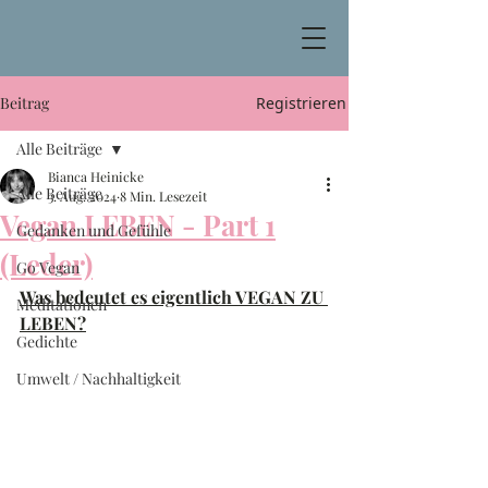
Beitrag
Registrieren
Alle Beiträge
Bianca Heinicke
Alle Beiträge
3. Aug. 2024
8 Min. Lesezeit
Vegan LEBEN - Part 1
Gedanken und Gefühle
(Leder)
Go Vegan
Was bedeutet es eigentlich VEGAN ZU 
Meditationen
LEBEN?
Gedichte
Umwelt / Nachhaltigkeit