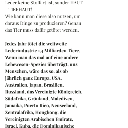
Leder keine Stoffart ist, sonder HAUT 
- TIERHAUT!
Wie kann man diese also nutzen, um 
daraus Dinge zu produzieren? Genau 
das Tier muss dafür getötet werden.
Jedes Jahr tötet die weltweite 
Lederindustrie 1,4 Milliarden Tiere.
Wenn man das mal auf eine andere 
Lebewesen-Spezies überträgt, uns 
Menschen, wäre das so, als ob 
jährlich ganz Europa, USA, 
Australien, Japan, Brasilien, 
Russland, das Vereinigte Königreich, 
Südafrika, Grönland, Malediven, 
Jamaika, Puerto Rico, Neuseeland, 
Zentralafrika, Hongkong, die 
Vereinigten Arabischen Emirate, 
Israel, Kuba, die Dominikanische 